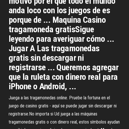
motivo por el que todo el mundo
anda loco con los juegos de es
porque de ... Maquina Casino
tragamoneda gratisSigue
leyendo para averiguar cómo ...
Jugar A Las tragamonedas
gratis sin descargar ni
registrarse ... Queremos agregar
que la ruleta con dinero real para
iPhone o Android, ...
Juega a las tragamonedas online. Pruebe la fortuna en el
juego de casino gratis - aquí se puede jugar sin descargar ni
registrarse.No importa si Ud juega a las máquinas
tragamonedas gratis o con dinero real, estos símbolos ayudan