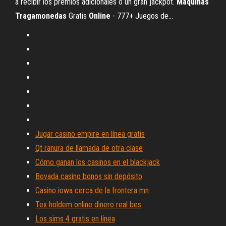
a recibir los premios adicionales o un gran jackpot.
Maquinas
Tragamonedas
Gratis
Online
- 777+ Juegos de…
Jugar casino empire en línea gratis
Qt ranura de llamada de otra clase
Cómo ganan los casinos en el blackjack
Bovada casino bonos sin depósito
Casino iowa cerca de la frontera mn
Tex holdem online dinero real bes
Los sims 4 gratis en línea