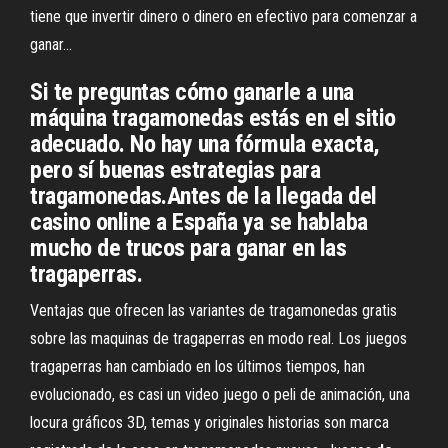
tiene que invertir dinero o dinero en efectivo para comenzar a
ganar...
Si te preguntas cómo ganarle a una
máquina tragamonedas estás en el sitio
adecuado. No hay una fórmula exacta,
pero sí buenas estrategias para
tragamonedas.Antes de la llegada del
casino online a España ya se hablaba
mucho de trucos para ganar en las
tragaperras.
Ventajas que ofrecen las variantes de tragamonedas gratis
sobre las maquinas de tragaperras en modo real. Los juegos
tragaperras han cambiado en los últimos tiempos, han
evolucionado, es casi un video juego o peli de animación, una
locura gráficos 3D, temas y originales historias son marca