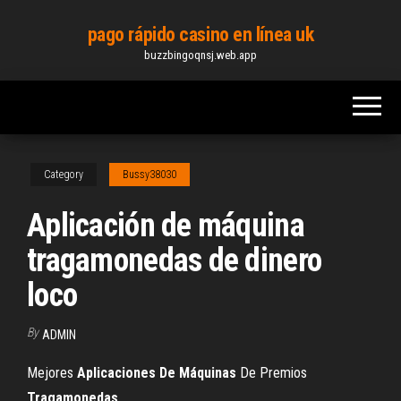
Skip
pago rápido casino en línea uk
to
buzzbingoqnsj.web.app
the
content
Category
Bussy38030
Aplicación de máquina
tragamonedas de dinero
loco
By
ADMIN
Mejores
Aplicaciones
De
Máquinas
De Premios
Tragamonedas
…