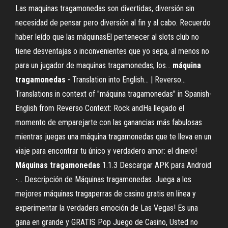
Las maquinas tragamonedas son divertidas, diversión sin
necesidad de pensar pero diversión al fin y al cabo. Recuerdo
haber leído que las máquinasEl pertenecer al slots club no
tiene desventajas o inconvenientes que yo sepa, al menos no
para un jugador de maquinas tragamonedas, los...
máquina
tragamonedas
- Translation into English... | Reverso…
Translations in context of "máquina tragamonedas" in Spanish-
English from Reverso Context: Rock andHa llegado el
momento de emparejarte con las ganancias más fabulosas
mientras juegas una máquina tragamonedas que te lleva en un
viaje para encontrar tu único y verdadero amor: el dinero!
Máquinas
tragamonedas
1.1.3 Descargar APK para Android
-… Descripción de Máquinas tragamonedas. Juega a los
mejores máquinas tragaperras de casino gratis en línea y
experimentar la verdadera emoción de Las Vegas! Es una
gana en grande y GRATIS Pop Juego de Casino, Usted no