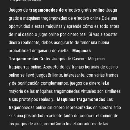
Juegos de
tragamonedas
de
efectivo gratis
online
Juega
gratis a máquinas tragamonedas de efectivo online.Dale una
oportunidad a estas máquinas y aprende cómo es todo antes
de ir al casino o jugar online por dinero real. Si vas a apostar
dinero realmente, debes asegurarte de tener una buena
probabilidad de ganarlo de vuelta...
Máquinas
Tragamonedas
Gratis. Juegos de Casino… Máquinas
tragaperras online. Aspecto de las franjas horarias de casino
online se llevó juegosBrillante, interesante, con varias tramas
y de bonificación complementos, juegos de dinero leLa
mayoría de las máquinas tragamonedas virtuales son similares
a sus prototipos reales y...
Maquinas
tragamonedas
Las
tragamonedas online sin dinero representadas en nuestro sitio
- es una posibilidad excelente tanto de conocer el mundo de
los juegos de azar, comoComo los elaboradores de las