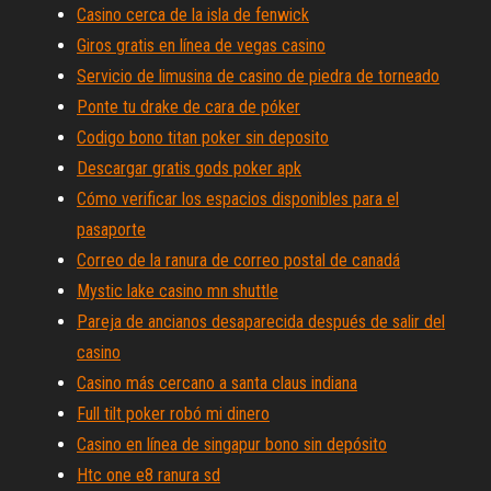
Casino cerca de la isla de fenwick
Giros gratis en línea de vegas casino
Servicio de limusina de casino de piedra de torneado
Ponte tu drake de cara de póker
Codigo bono titan poker sin deposito
Descargar gratis gods poker apk
Cómo verificar los espacios disponibles para el
pasaporte
Correo de la ranura de correo postal de canadá
Mystic lake casino mn shuttle
Pareja de ancianos desaparecida después de salir del
casino
Casino más cercano a santa claus indiana
Full tilt poker robó mi dinero
Casino en línea de singapur bono sin depósito
Htc one e8 ranura sd