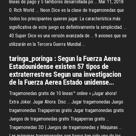
líneas de pago y 5 tambores desarrollada po ... Mar 11, 2018
0. Rich World. ... Neon Dice es la clase de tragamonedas que
todos los principiantes quieren jugar. La característica más
significativa de este juego es definitivamente la simplicidad. ...
40 Super Dice es una versión avanzada de ... 9 aviones que se
utilizarán en la Tercera Guerra Mundial ...
taringa_poringa : Segun la Fuerza Aerea
Estadounidense existen 57 tipos de
extraterrestres Segun una investigacion
de la Fuerza Aerea Estado unidense...
Tragamonedas gratis de 10 lineas™ online » ¡Jugar ahora!
Extra Joker. Jugar Ahora. Disc ... Jugar tragamonedas Juego
tragamonedas Tragaperras gratis Jugar tragamonedas gratis
Juegos de tragamonedas gratis Tragaperras gratis ...
Tragamonedas 3D | Juegos de tragamonedas y Máquinas ...
Las máquinas tragamonedas con bonus han sido uno de los