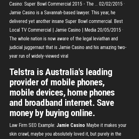
Casino: Super Bowl Commercial 2015 - The … 02/02/2015 ·
Jamie Casino is a Savannah-based lawyer. This year, he
delivered yet another insane Super Bowl commercial. Best
Local TV Commercial | Jamie Casino | Media 20/05/2015 ·
The whole nation is now aware of the legal leviathan and
judicial juggernaut that is Jamie Casino and his amazing two-
year run of widely-viewed viral
Telstra is Australia's leading
provider of mobile phones,
mobile devices, home phones
and broadband internet. Save
money by buying online.
Law Firm SEO Example:
Jamie Casino
Maybe it makes your
skin crawl, maybe you absolutely loved it, but purely in the