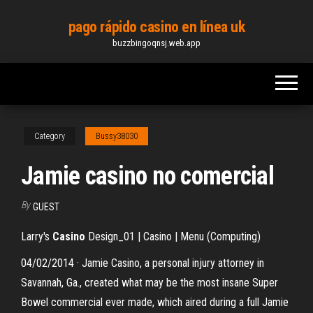
Skip
pago rápido casino en línea uk
to
buzzbingoqnsj.web.app
the
content
Category
Bussy38030
Jamie casino no comercial
By
GUEST
Larry's
Casino
Design_01 | Casino | Menu (Computing)
04/02/2014 · Jamie Casino, a personal injury attorney in
Savannah, Ga., created what may be the most insane Super
Bowel commercial ever made, which aired during a full Jamie