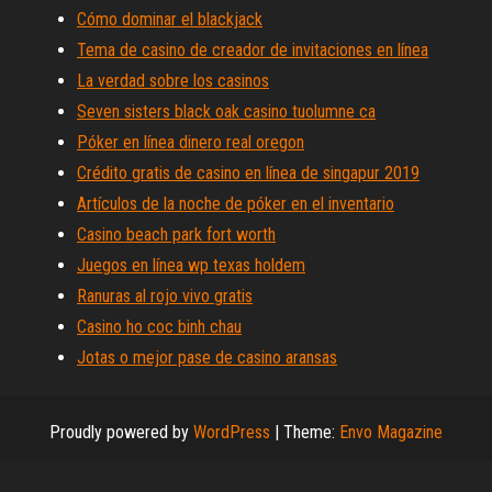
Cómo dominar el blackjack
Tema de casino de creador de invitaciones en línea
La verdad sobre los casinos
Seven sisters black oak casino tuolumne ca
Póker en línea dinero real oregon
Crédito gratis de casino en línea de singapur 2019
Artículos de la noche de póker en el inventario
Casino beach park fort worth
Juegos en línea wp texas holdem
Ranuras al rojo vivo gratis
Casino ho coc binh chau
Jotas o mejor pase de casino aransas
Proudly powered by
WordPress
|
Theme:
Envo Magazine