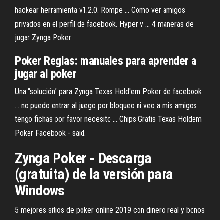
hackear herramienta v1.2.0. Rompe ... Como ver amigos
privados en el perfil de facebook. Hyper v ... 4 maneras de
jugar Zynga Poker
Poker Reglas: manuales para aprender a
jugar al poker
Una “solución” para Zynga Texas Hold'em Poker de facebook
... no puedo entrar al juego por bloqueo ni veo a mis amigos
tengo fichas por favor necesito ... Chips Gratis Texas Holdem
Poker Facebook - said.
Zynga Poker - Descarga
(gratuita) de la versión para
Windows
5 mejores sitios de poker online 2019 con dinero real y bonos