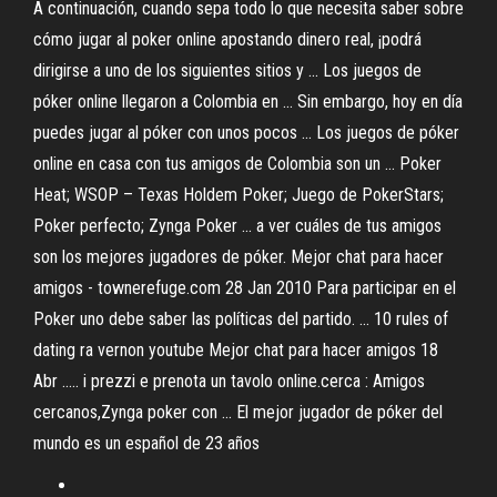
A continuación, cuando sepa todo lo que necesita saber sobre
cómo jugar al poker online apostando dinero real, ¡podrá
dirigirse a uno de los siguientes sitios y ... Los juegos de
póker online llegaron a Colombia en ... Sin embargo, hoy en día
puedes jugar al póker con unos pocos ... Los juegos de póker
online en casa con tus amigos de Colombia son un ... Poker
Heat; WSOP – Texas Holdem Poker; Juego de PokerStars;
Poker perfecto; Zynga Poker ... a ver cuáles de tus amigos
son los mejores jugadores de póker. Mejor chat para hacer
amigos - townerefuge.com 28 Jan 2010 Para participar en el
Poker uno debe saber las políticas del partido. ... 10 rules of
dating ra vernon youtube Mejor chat para hacer amigos 18
Abr ..... i prezzi e prenota un tavolo online.cerca : Amigos
cercanos,Zynga poker con ... El mejor jugador de póker del
mundo es un español de 23 años