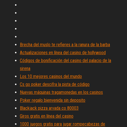
Brecha del muslo te refieres a la ranura de la barba
Actualizaciones en línea del casino de hollywood
Códigos de bonificación del casino del palacio de la
sirena
Los 10 mejores casinos del mundo
Cs go poker descifra la pista de código
Nuevas máquinas tragamonedas en los casinos
Poker regalo bienvenida sin deposito
Blackjack pizza arvada co 80003
Giros gratis en línea del casino
1000 juegos gratis para jugar rompecabezas de