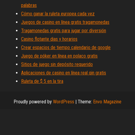
palabras
Cómo ganar la ruleta europea cada vez
Juegos de casino en línea gratis tragamonedas
Tragamonedas gratis para jugar por diversión
Casino flotante dias y horarios
Crear espacios de tiempo calendario de google
Juego de póker en línea en polaco gratis
Sitios de juego sin depósito requerido
Aplicaciones de casino en línea real qin gratis
Ruleta de $ 5 en la tira
Proudly powered by
WordPress
|
Theme:
Envo Magazine