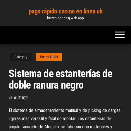
Skip
pago rápido casino en línea uk
to
buzzbingoqnsj.web.app
the
content
Category
Bussy38030
Sistema de estanterías de
doble ranura negro
By
AUTHOR
El sistema de almacenamiento manual y de picking de cargas
ligeras más versátil y fácil de montar. Las estanterías de
ángulo ranurado de Mecalux se fabrican con materiales y