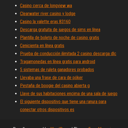
Casino cerca de longview wa
Clearwater river casino y lodge
Casino la valette eras 83160
Descarga gratuita de juegos de sims en línea
Plantilla de boleto de noche de casino gratis
Cenicienta en línea gratis
Prueba de conducción ilimitada 2 casino descarga dlc
Tragamonedas en línea gratis para android
5 sistemas de ruleta ganadores probados
Llevaba una frase de cara de póker
Pestaña de boogie del casino abierta g
Llave de sus habitaciones encima de una sala de juego
El siguiente dispositivo que tiene una ranura para
conectar otros dispositivos es