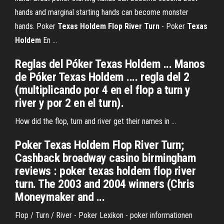
hands and marginal starting hands can become monster
hands. Poker
Texas
Holdem
Flop
River
Turn
- Poker
Texas
Holdem
En ...
Reglas del Póker Texas Holdem ... Manos
de Póker Texas Holdem .... regla del 2
(multiplicando por 4 en el flop a turn y
river y por 2 en el turn).
How did the flop, turn and river get their names in …
Poker Texas Holdem Flop River Turn;
Cashback broadway casino birmingham
reviews : poker texas holdem flop river
turn. The 2003 and 2004 winners (Chris
Moneymaker and ...
Flop / Turn / River - Poker Lexikon - poker informationen