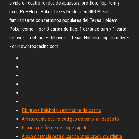
divide en cuatro rondas de apuestas: pre-flop, flop, turn y
river. Pre-Flop . Poker Texas Holdem en 888 Poker ...
familiarizarte con términos populares del Texas Holdem
Poker como ... por 3 cartas de flop, 1 carta de turn y 1 carta
de river. ... del turn y del river, ... Texas Holdem Flop Turn River
- onlinewintopcasino.com
Elk grove béisbol juvenil noche de casino
Amsterdams casino códigos de bono sin depósito
Ranuras de fiebre de golpe rápido
A qué distancia está el casino wind creek de atlanta