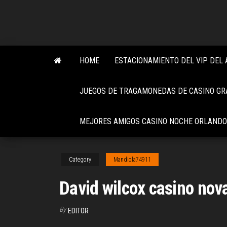
Skip
to
the
content
HOME
ESTACIONAMIENTO DEL VIP DEL
JUEGOS DE TRAGAMONEDAS DE CASINO GRA
MEJORES AMIGOS CASINO NOCHE ORLANDO
Category
Mandiola74911
David wilcox casino nov
By
EDITOR