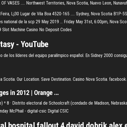
ASES ..... Northwest Territories, Nova Scotia, Nuevo Leon, Nunavut, 
.ª Feira, Lj30 Lugar de Vila Boa 4520-165 ..... Sydney, Nova Scotia B1P
ès national de la scp 29 May 2019 ... Friday May 31st, 6:00pm, Nova Scot
99 Slot Machine Casino No Deposit Codes
ntasy - YouTube
o de los líderes del equipo paralímpico español. En Sidney 2000 consig
 Scotia. Our Location. Save Destination. Casino Nova Scotia. facebook
s in 2012 | Orange ...
) º 8 · Distrito electoral de Schoolcraft (condado de Madison, Nebraska)
inday McPhail - digital-csic Digital CSIC
l hospital fallout 4 david dobrik alex er