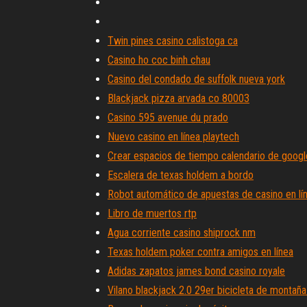
Twin pines casino calistoga ca
Casino ho coc binh chau
Casino del condado de suffolk nueva york
Blackjack pizza arvada co 80003
Casino 595 avenue du prado
Nuevo casino en línea playtech
Crear espacios de tiempo calendario de googl
Escalera de texas holdem a bordo
Robot automático de apuestas de casino en lí
Libro de muertos rtp
Agua corriente casino shiprock nm
Texas holdem poker contra amigos en línea
Adidas zapatos james bond casino royale
Vilano blackjack 2.0 29er bicicleta de montañ