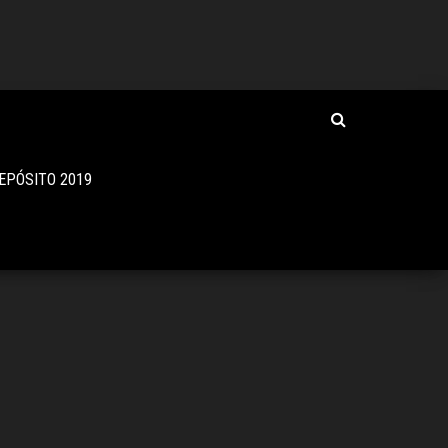
EPÓSITO 2019