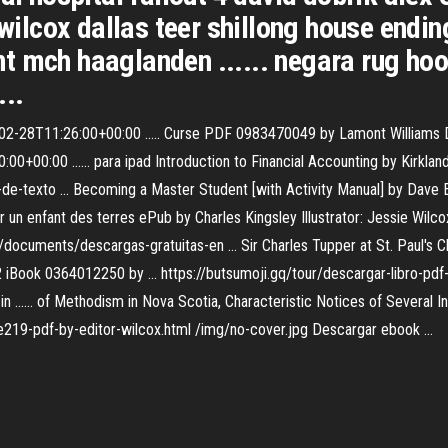
 wilcox dallas teer shillong house ending
t mch haaglanden ...... negara rug hoo
...
-28T11:26:00+00:00 ..... Curse PDF 0983470049 by Lamont Williams Desi
00:00 ...... para ipad Introduction to Financial Accounting by Kirkland 
de-texto ... Becoming a Master Student [with Activity Manual] by Dave E
un enfant des terres ePub by Charles Kingsley Illustrator: Jessie Wilcox 
documents/descargas-gratuitas-en ... Sir Charles Tupper at St. Paul's C
Book 0364012250 by ... https://butsumoji.gq/tour/descargar-libro-pdf-grat
...... of Methodism in Nova Scotia, Characteristic Notices of Several Indi
2e219-pdf-by-editor-wilcox.html /img/no-cover.jpg Descargar ebook ...