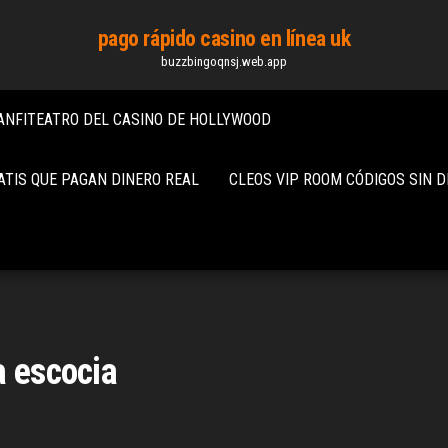
pago rápido casino en línea uk
buzzbingoqnsj.web.app
 ANFITEATRO DEL CASINO DE HOLLYWOOD
TIS QUE PAGAN DINERO REAL
CLEOS VIP ROOM CÓDIGOS SIN D
a escocia