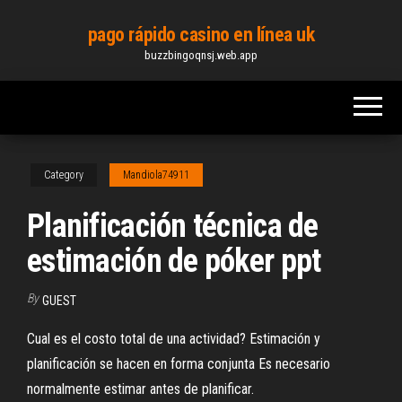
Skip
pago rápido casino en línea uk
to
buzzbingoqnsj.web.app
the
content
Category
Mandiola74911
Planificación técnica de
estimación de póker ppt
By
GUEST
Cual es el costo total de una actividad? Estimación y
planificación se hacen en forma conjunta Es necesario
normalmente estimar antes de planificar.