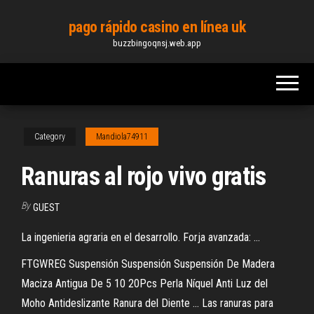
Skip
pago rápido casino en línea uk
to
buzzbingoqnsj.web.app
the
content
Category
Mandiola74911
Ranuras al rojo vivo gratis
By
GUEST
La ingenieria agraria en el desarrollo. Forja avanzada: ...
FTGWREG Suspensión Suspensión Suspensión De Madera
Maciza Antigua De 5 10 20Pcs Perla Níquel Anti Luz del
Moho Antideslizante Ranura del Diente ... Las ranuras para